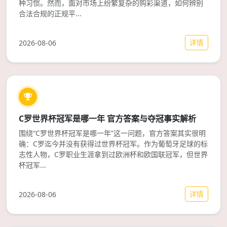
种习惯。然而，面对市场上纷繁复杂的购彩渠道，如何辨别
合法合规的正规平...
详情
2026-08-06
C罗世界杯冠军是哪一年 官方答案与夺冠事实解析
围绕“C罗世界杯冠军是哪一年”这一问题，官方答案其实很明
确：C罗迄今并没有获得过世界杯冠军。作为葡萄牙足球的标
志性人物，C罗职业生涯拿到过欧洲杯和欧国联冠军，但世界
杯冠军...
详情
2026-08-06