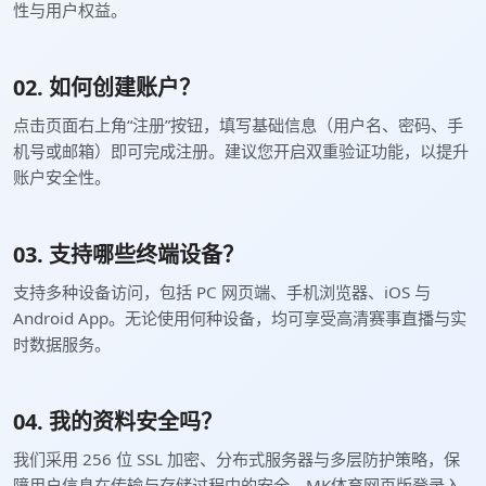
性与用户权益。
02. 如何创建账户？
点击页面右上角“注册”按钮，填写基础信息（用户名、密码、手
机号或邮箱）即可完成注册。建议您开启双重验证功能，以提升
账户安全性。
03. 支持哪些终端设备？
支持多种设备访问，包括 PC 网页端、手机浏览器、iOS 与
Android App。无论使用何种设备，均可享受高清赛事直播与实
时数据服务。
04. 我的资料安全吗？
我们采用 256 位 SSL 加密、分布式服务器与多层防护策略，保
障用户信息在传输与存储过程中的安全。MK体育网页版登录入