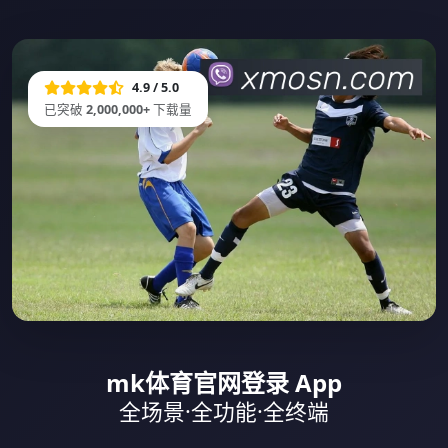
4.9 / 5.0
已突破
2,000,000+
下载量
mk体育官网登录 App
全场景·全功能·全终端