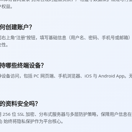
户权益。
 如何创建账户？
面右上角“注册”按钮，填写基础信息（用户名、密码、手机号或邮箱
全性。
 支持哪些终端设备？
设备访问，包括 PC 网页端、手机浏览器、iOS 与 Android 
。
 我的资料安全吗？
 256 位 SSL 加密、分布式服务器与多层防护策略，保障用户信
国) 始终将隐私保护作为平台核心。