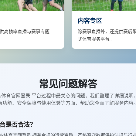
内容专区
，提供高帧率直播与赛事专题
除赛事直播外，还提供赛后
式体育服务平台。
常见问题解答
mk体育官网登录 平台过程中最关心的问题，我们整理了详细说明
台功能、安全保障与使用体验等方面，帮助您全面了解服务内容
 平台是否合法？
mk体育官网登录 拥有合规的运营资质，严格遵守数据保护法规与行