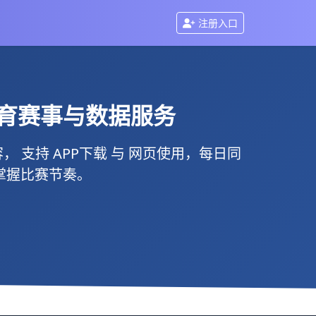
注册入口
体育赛事与数据服务
， 支持
APP下载
与
网页使用
，每日同
掌握比赛节奏。