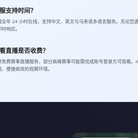
 客服支持时间？
服全年 24 小时在线，支持中文、英文与马来语多语言服务。无论
即时响应。
 观看直播是否收费？
供免费赛事直播服务，部分高峰赛事可能需完成账号登录方可观看。m
明、便捷高效的观赛环境。