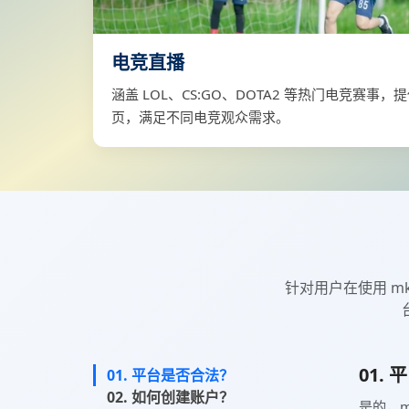
电竞直播
涵盖 LOL、CS:GO、DOTA2 等热门电竞赛事
页，满足不同电竞观众需求。
针对用户在使用 
01.
01. 平台是否合法？
02. 如何创建账户？
是的，