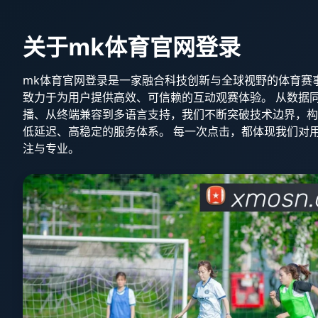
关于mk体育官网登录
mk体育官网登录是一家融合科技创新与全球视野的体育赛
致力于为用户提供高效、可信赖的互动观赛体验。 从数据
播、从终端兼容到多语言支持，我们不断突破技术边界，构
低延迟、高稳定的服务体系。 每一次点击，都体现我们对
注与专业。