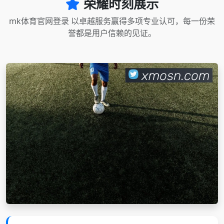
荣耀时刻展示
mk体育官网登录 以卓越服务赢得多项专业认可，每一份荣
誉都是用户信赖的见证。