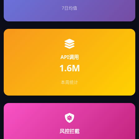
7日均值
API调用
1.6M
本周统计
风控拦截