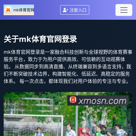
注册入口
关于mk体育官网登录
mk体育官网登录是一家融合科技创新与全球视野的体育赛事
服务平台，致力于为用户提供高效、可信赖的互动观赛体
验。 从数据同步到高清直播、从终端兼容到多语言支持，我
们不断突破技术边界，构建智能化、低延迟、高稳定的服务
体系。 每一次点击，都体现我们对用户体验的专注与专业。