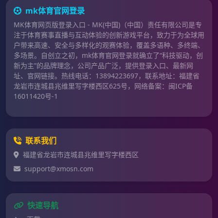
mk体育官网登录
MK体育网页版登录入口 - MK(中国)（中国）责任有限公司是专
注于体育赛事直播与互动体验的创新游戏平台，致力于为全球用
户带来高速、安全与多样化的观赛体验，覆盖多语种、多终端、
多场景。自创立之初，mk体育官网登录就确立了“科技驱动，创
新为主”的品牌理念，公司产品广泛，提供登录入口、最新网
址、官网链接。热线电话：13894223697，联系地址：福建省
龙岩市连城县兆维里写字楼西区625号，网络备案：闽ICP备
16011420号-1
联系我们
福建省龙岩市连城县兆维里写字楼西区
support@xmosn.com
快速导航