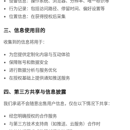
设备信息：操作系统、浏览器、分辨率、唯一标识等
行为记录：包括访问路径、停留时间、偏好设置等
位置信息：在获得授权后采集
三、信息使用目的
收集到的信息将用于：
为您提供定制化内容与互动体验
保障账号和数据安全
进行数据分析与服务优化
在授权基础上提供通知推送服务
四、第三方共享与信息披露
我们承诺不会随意出售用户信息，仅在以下情况下共享：
经您明确授权的合作服务
与第三方技术支持商（如推送、云服务）合作时