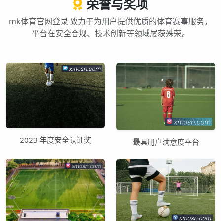
荣誉与奖项
mk体育官网登录 致力于为用户提供优质的体育赛事服务，
平台在安全合规、技术创新等领域屡获殊荣。
2023 年度安全认证奖
最具用户满意度平台