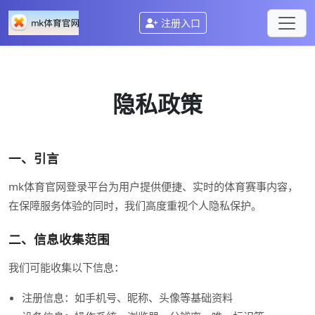
注册入口
隐私政策
一、引言
mk体育官网登录平台为用户提供便捷、实时的体育赛事内容，
在保障服务体验的同时，我们高度重视个人隐私保护。
二、信息收集范围
我们可能收集以下信息：
注册信息：如手机号、昵称、头像等基础资料