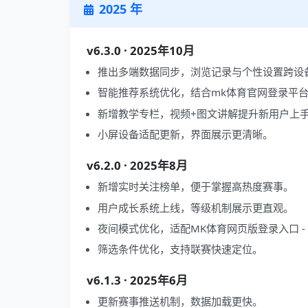
2025 年
v6.3.0 · 2025年10月
推出多端数据同步，浏览记录与个性设置跨设
智能推荐系统优化，结合mk体育官网登录平
新增教学专栏，视频+图文讲解提升新用户上
小屏设备适配更新，界面展示更清晰。
v6.2.0 · 2025年8月
新增实时关注榜单，便于掌握高热度赛事。
用户成长系统上线，等级机制展示更直观。
夜间模式优化，适配MK体育网页版登录入口 - 
筛选条件优化，支持联赛快速定位。
v6.1.3 · 2025年6月
更新赛事推送机制，数据加载更快。