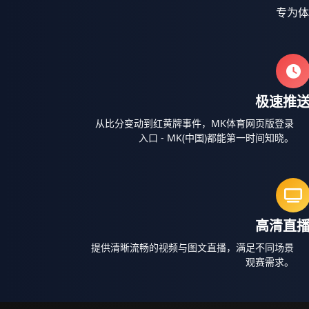
专为体
极速推
从比分变动到红黄牌事件，MK体育网页版登录
入口 - MK(中国)都能第一时间知晓。
高清直
提供清晰流畅的视频与图文直播，满足不同场景
观赛需求。