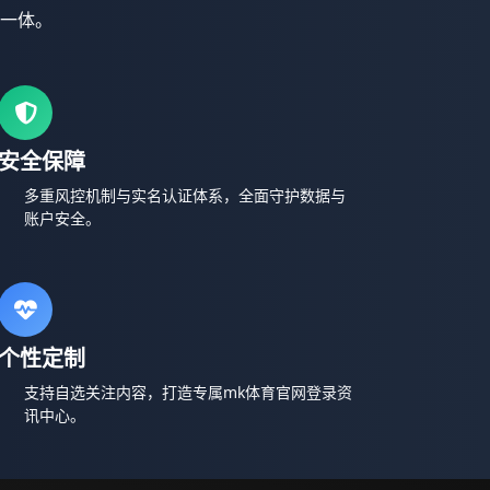
一体。
安全保障
多重风控机制与实名认证体系，全面守护数据与
账户安全。
个性定制
支持自选关注内容，打造专属mk体育官网登录资
讯中心。