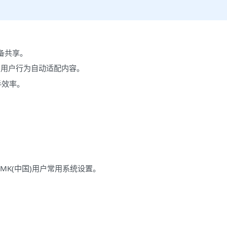
备共享。
台用户行为自动适配内容。
手效率。
MK(中国)用户常用系统设置。